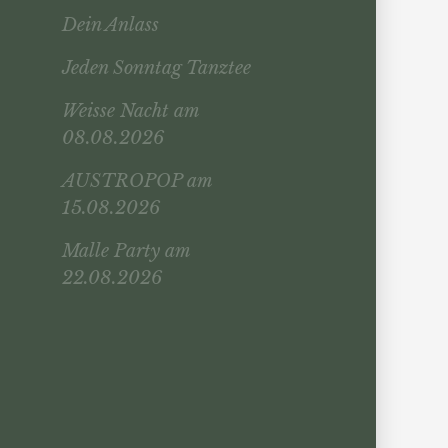
Dein Anlass
Jeden Sonntag Tanztee
Weisse Nacht am
08.08.2026
AUSTROPOP am
15.08.2026
Malle Party am
22.08.2026